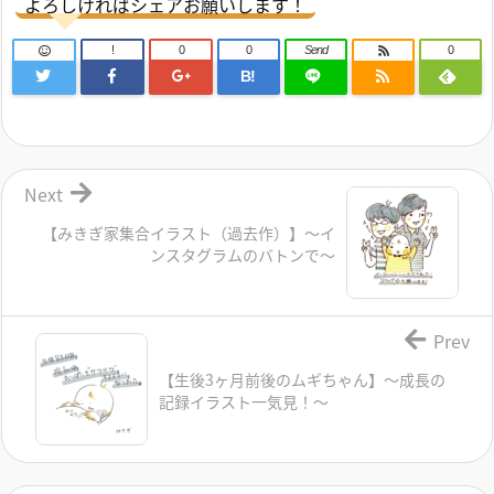
よろしければシェアお願いします！
!
0
0
Send
0
B!
Next
【みきぎ家集合イラスト（過去作）】～イ
ンスタグラムのバトンで～
Prev
【生後3ヶ月前後のムギちゃん】～成長の
記録イラスト一気見！～