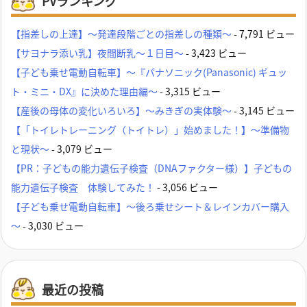
PVランキング
【指差しの上達】～発達段階ごとの指差しの種類～
- 7,791 ビュー
【サヨナラ添い乳】夜間断乳～１日目～
- 3,423 ビュー
【子ども乗せ電動自転車】～『パナソニック(Panasonic) ギュッ
ト・ミニ・DX』に決めた理由編～
- 3,315 ビュー
【産後の母体の変化いろいろ】～みきぎの実体験～
- 3,145 ビュー
【「トイレトレーニング（トイトレ）」始めました！】～準備物
と現状～
- 3,079 ビュー
【PR：子どもの能力遺伝子検査（DNAファクター様）】子どもの
能力遺伝子検査 体験してみた！
- 3,056 ビュー
【子ども乗せ電動自転車】～後ろ乗せシート＆レインカバー購入
～
- 3,030 ビュー
最近の投稿