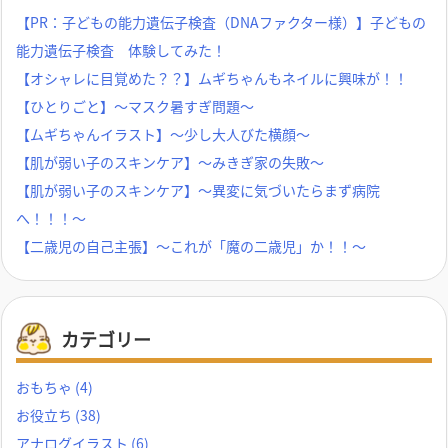
【PR：子どもの能力遺伝子検査（DNAファクター様）】子どもの
能力遺伝子検査 体験してみた！
【オシャレに目覚めた？？】ムギちゃんもネイルに興味が！！
【ひとりごと】～マスク暑すぎ問題～
【ムギちゃんイラスト】～少し大人びた横顔～
【肌が弱い子のスキンケア】～みきぎ家の失敗～
【肌が弱い子のスキンケア】～異変に気づいたらまず病院
へ！！！～
【二歳児の自己主張】～これが「魔の二歳児」か！！～
カテゴリー
おもちゃ
(4)
お役立ち
(38)
アナログイラスト
(6)