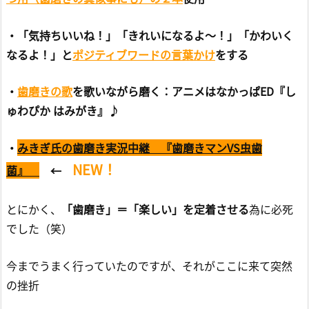
・「気持ちいいね！」「きれいになるよ～！」「かわいく
なるよ！」と
ポジティブワードの言葉かけ
をする
・
歯磨きの歌
を歌いながら磨く：アニメはなかっぱED『し
ゅわぴか はみがき』♪
・
みきぎ氏の歯磨き実況中継 『歯磨きマンVS虫歯
NEW！
菌』
←
とにかく、
「歯磨き」＝「楽しい」を定着させる
為に必死
でした（笑）
今までうまく行っていたのですが、それがここに来て突然
の挫折