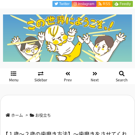
Twitter
Instagram
RSS
Feedly
Menu
Sidebar
Prev
Next
Search
ホーム
>
お役立ち
【１歳～２歳の歯磨き方法】～歯磨きをさせてくれ