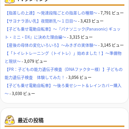
【指差しの上達】～発達段階ごとの指差しの種類～
- 7,791 ビュー
【サヨナラ添い乳】夜間断乳～１日目～
- 3,423 ビュー
【子ども乗せ電動自転車】～『パナソニック(Panasonic) ギュッ
ト・ミニ・DX』に決めた理由編～
- 3,315 ビュー
【産後の母体の変化いろいろ】～みきぎの実体験～
- 3,145 ビュー
【「トイレトレーニング（トイトレ）」始めました！】～準備物
と現状～
- 3,079 ビュー
【PR：子どもの能力遺伝子検査（DNAファクター様）】子どもの
能力遺伝子検査 体験してみた！
- 3,056 ビュー
【子ども乗せ電動自転車】～後ろ乗せシート＆レインカバー購入
～
- 3,030 ビュー
最近の投稿