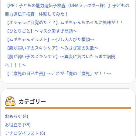
【PR：子どもの能力遺伝子検査（DNAファクター様）】子どもの
能力遺伝子検査 体験してみた！
【オシャレに目覚めた？？】ムギちゃんもネイルに興味が！！
【ひとりごと】～マスク暑すぎ問題～
【ムギちゃんイラスト】～少し大人びた横顔～
【肌が弱い子のスキンケア】～みきぎ家の失敗～
【肌が弱い子のスキンケア】～異変に気づいたらまず病院
へ！！！～
【二歳児の自己主張】～これが「魔の二歳児」か！！～
カテゴリー
おもちゃ
(4)
お役立ち
(38)
アナログイラスト
(6)