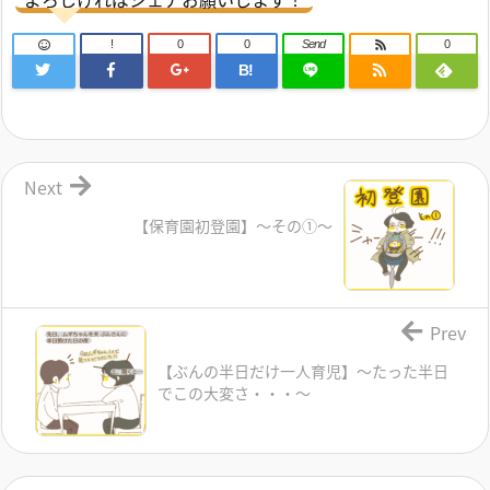
!
0
0
Send
0
B!
Next
【保育園初登園】～その①～
Prev
【ぶんの半日だけ一人育児】～たった半日
でこの大変さ・・・～