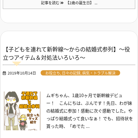
記事を読む
【2歳の誕生日】 ...
【子どもを連れて新幹線～からの結婚式参列】～役
立つアイテム＆対処法いろいろ～
2019年10月14日
お役立ち
,
日々の記録
,
病気・トラブル解決
ムギちゃん、1歳10ヶ月で新幹線デビュ
ー！
こんにちは、ぶんです！
先日、わが妹
の結婚式に参加！感動に次ぐ感動でした。
や
っぱり結婚式って良いなぁ！
でも、招待状を
貰った時、「めでた ...