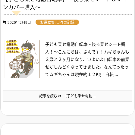
ンカバー購入～
2020年2月9日
お役立ち
,
日々の記録
子ども乗せ電動自転車～後ろ乗せシート購
入！～
こんにちは、ぶんです！
ムギちゃんも
２歳と２ヶ月になり、いよいよ自転車の前乗
せがしんどくなってきました。
なんてったっ
てムギちゃんは現在約１２Kg！
自転 ...
記事を読む
【子ども乗せ電動 ...