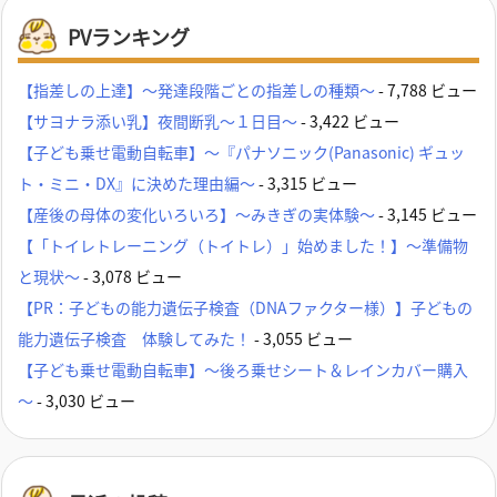
PVランキング
【指差しの上達】～発達段階ごとの指差しの種類～
- 7,788 ビュー
【サヨナラ添い乳】夜間断乳～１日目～
- 3,422 ビュー
【子ども乗せ電動自転車】～『パナソニック(Panasonic) ギュッ
ト・ミニ・DX』に決めた理由編～
- 3,315 ビュー
【産後の母体の変化いろいろ】～みきぎの実体験～
- 3,145 ビュー
【「トイレトレーニング（トイトレ）」始めました！】～準備物
と現状～
- 3,078 ビュー
【PR：子どもの能力遺伝子検査（DNAファクター様）】子どもの
能力遺伝子検査 体験してみた！
- 3,055 ビュー
【子ども乗せ電動自転車】～後ろ乗せシート＆レインカバー購入
～
- 3,030 ビュー