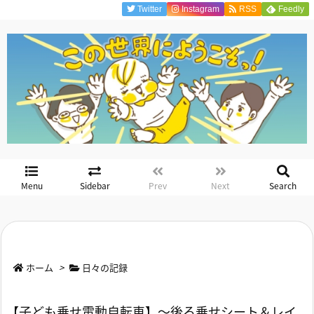
Twitter
Instagram
RSS
Feedly
Menu
Sidebar
Prev
Next
Search
ホーム
>
日々の記録
【子ども乗せ電動自転車】～後ろ乗せシート＆レイ