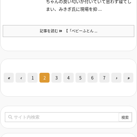
ちゃんの良い匂いが付いていて思わず寝てし
まい、みきぎ氏に現場を抑 ...
記事を読む
【「ベビーふとん ...
«
‹
1
2
3
4
5
6
7
›
»