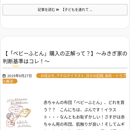
記事を読む
【子どもを連れて ...
【「ベビーふとん」購入の正解って？】～みきぎ家の
判断基準はコレ！～
2019年9月27日
お役立ち
,
アナログイラスト
,
日々の記録
,
病気・トラブ
ル解決
赤ちゃんの布団「ベビーふとん」、どれを買
う？？
こんにちは、ぶんです！
イラス
ト・・・なんともお恥ずかしい！さすがは赤
ちゃん用の布団、肌触りが良い！そしてムギ