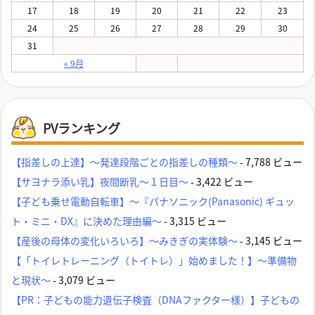
17
18
19
20
21
22
23
24
25
26
27
28
29
30
31
« 9月
PVランキング
【指差しの上達】～発達段階ごとの指差しの種類～
- 7,788 ビュー
【サヨナラ添い乳】夜間断乳～１日目～
- 3,422 ビュー
【子ども乗せ電動自転車】～『パナソニック(Panasonic) ギュッ
ト・ミニ・DX』に決めた理由編～
- 3,315 ビュー
【産後の母体の変化いろいろ】～みきぎの実体験～
- 3,145 ビュー
【「トイレトレーニング（トイトレ）」始めました！】～準備物
と現状～
- 3,079 ビュー
【PR：子どもの能力遺伝子検査（DNAファクター様）】子どもの