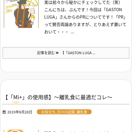
実は前々から秘かにチェックしてた（笑）
こんにちは、ぶんです！
今回は「GASTON
LUGA」さんからのPRについてです！
「PR」
って賛否両論ありますが、とりあえず置いて
おいて・・・
...
記事を読む
【「GASTON LUGA ...
【「Mi+」の使用感】～離乳食に最適だコレ～
2019年8月28日
お役立ち
,
日々の記録
,
離乳食