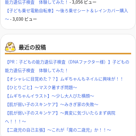
能力遺伝子検査 体験してみた！
- 3,056 ビュー
【子ども乗せ電動自転車】～後ろ乗せシート＆レインカバー購入
～
- 3,030 ビュー
最近の投稿
【PR：子どもの能力遺伝子検査（DNAファクター様）】子どもの
能力遺伝子検査 体験してみた！
【オシャレに目覚めた？？】ムギちゃんもネイルに興味が！！
【ひとりごと】～マスク暑すぎ問題～
【ムギちゃんイラスト】～少し大人びた横顔～
【肌が弱い子のスキンケア】～みきぎ家の失敗～
【肌が弱い子のスキンケア】～異変に気づいたらまず病院
へ！！！～
【二歳児の自己主張】～これが「魔の二歳児」か！！～