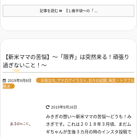
記事を読む
【１歳半頃～の「 ...
【新米ママの苦悩】～「限界」は突然来る！頑張り
過ぎないこと！～
2019年9月8日
お役立ち
,
アナログイラスト
,
日々の記録
,
病気・トラブル
解決
2019年9月16日
みきぎの想い～新米ママの苦悩～
どうも！み
きぎです。
これは２０１８年３月頃、まだム
ギちゃんが生後３カ月の時のインスタ投稿で