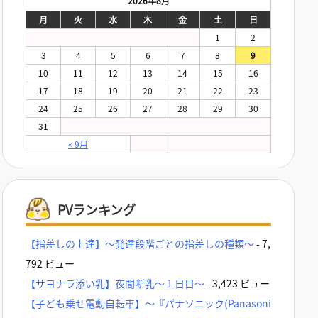
2026年8月
月
火
水
木
金
土
日
1
2
3
4
5
6
7
8
9
10
11
12
13
14
15
16
17
18
19
20
21
22
23
24
25
26
27
28
29
30
31
« 9月
PVランキング
【指差しの上達】～発達段階ごとの指差しの種類～
- 7,
792 ビュー
【サヨナラ添い乳】夜間断乳～１日目～
- 3,423 ビュー
【子ども乗せ電動自転車】～『パナソニック(Panasoni