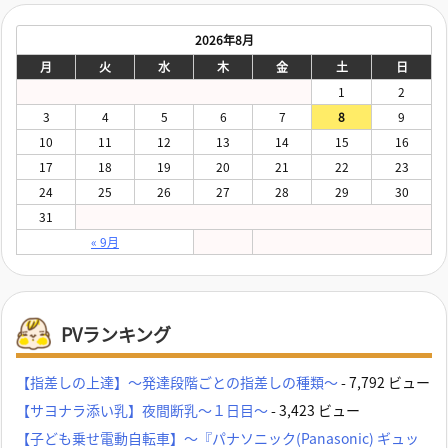
2026年8月
月
火
水
木
金
土
日
1
2
3
4
5
6
7
8
9
10
11
12
13
14
15
16
17
18
19
20
21
22
23
24
25
26
27
28
29
30
31
« 9月
PVランキング
【指差しの上達】～発達段階ごとの指差しの種類～
- 7,792 ビュー
【サヨナラ添い乳】夜間断乳～１日目～
- 3,423 ビュー
【子ども乗せ電動自転車】～『パナソニック(Panasonic) ギュッ