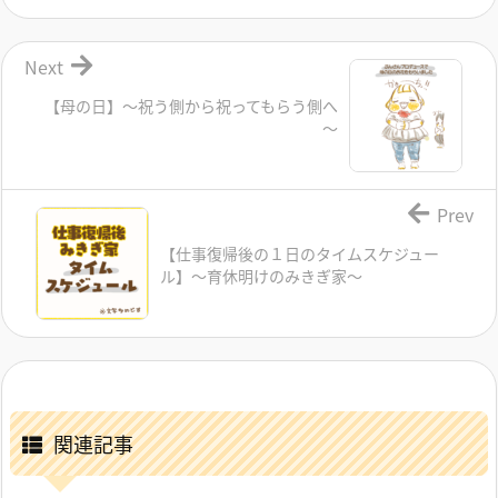
Next
【母の日】～祝う側から祝ってもらう側へ
～
Prev
【仕事復帰後の１日のタイムスケジュー
ル】～育休明けのみきぎ家～
関連記事